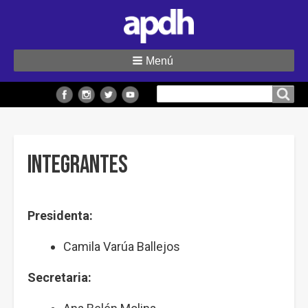
Menú
Buscar
Buscar en el sitio
en
el
sitio
Integrantes
Presidenta:
Camila Varúa Ballejos
Secretaria: