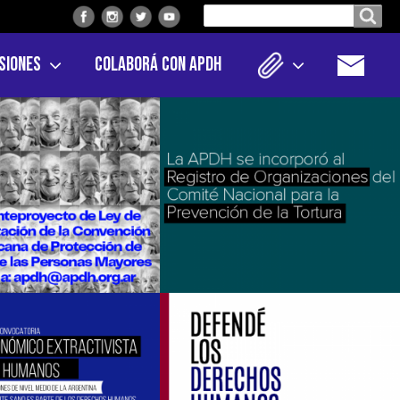
Buscar
Buscar en el sitio
en
siones
Colaborá con APDH
el
sitio