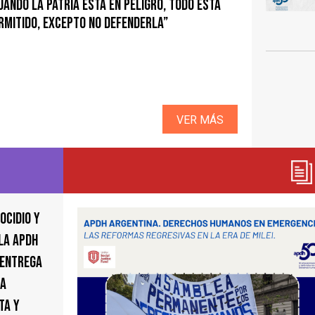
uando la Patria está en peligro, todo está
rmitido, excepto no DEFENDERLA”
VER MÁS
ocidio y
 la APDH
 entrega
na
ta y