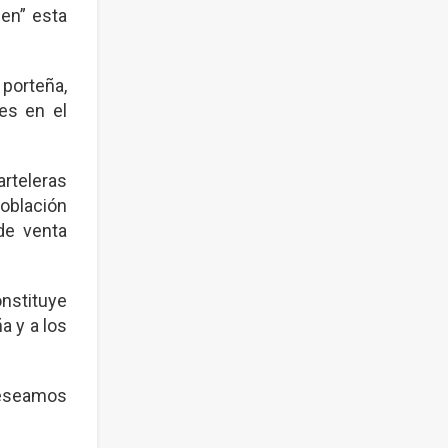
en” esta
 porteña,
es en el
arteleras
población
de venta
onstituye
a y a los
deseamos