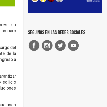
presa su
e amparo
Seguinos en las redes sociales
cargo del
te de la
ingreso a
arantizar
 edilicio
luciones
buciones