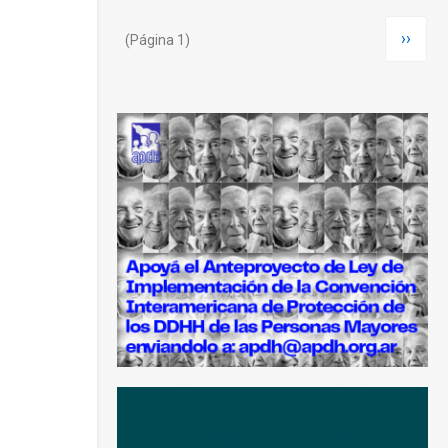
Paginación
Siguie
››
(Página 1)
página