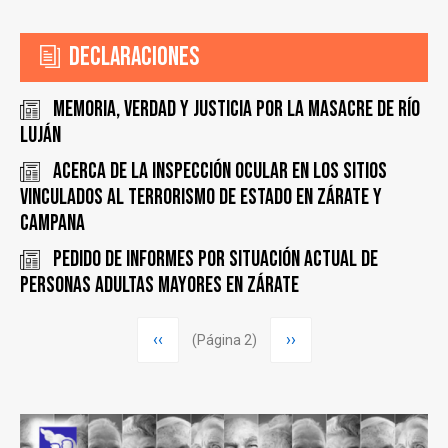
Declaraciones
MEMORIA, VERDAD Y JUSTICIA POR LA MASACRE DE RÍO
LUJÁN
Acerca de la inspección ocular en los sitios
vinculados al terrorismo de Estado en Zárate y
Campana
Pedido de informes por situación actual de
personas adultas mayores en Zárate
Paginación
Página
‹‹
Siguiente
››
(Página 2)
anterior
página