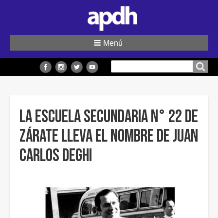
Menú
Buscar
Buscar en el sitio
en
el
sitio
La Escuela Secundaria N° 22 de
Zárate lleva el nombre de Juan
Carlos Deghi