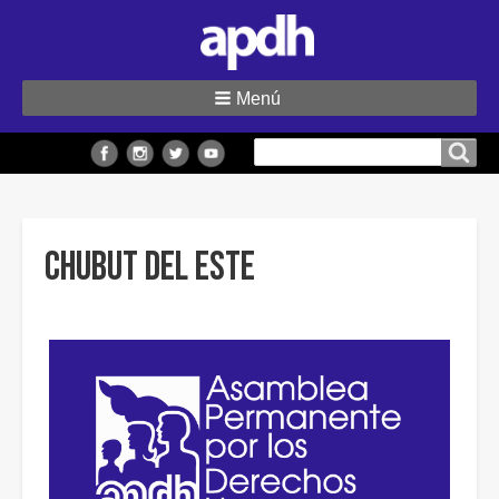
Menú
Buscar
Buscar en el sitio
en
el
sitio
Chubut del Este