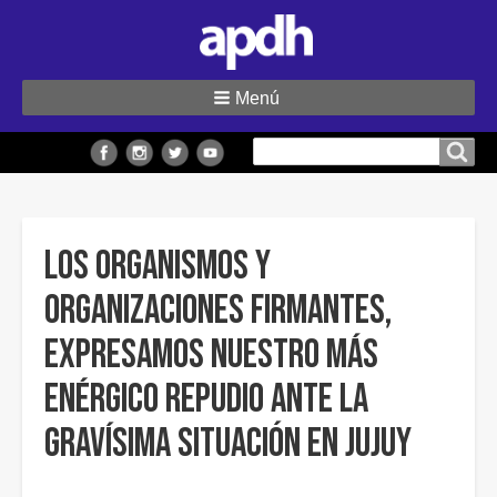
Menú
Buscar
Buscar en el sitio
en
el
sitio
Los organismos y
organizaciones firmantes,
expresamos nuestro más
enérgico repudio ante la
gravísima situación en Jujuy