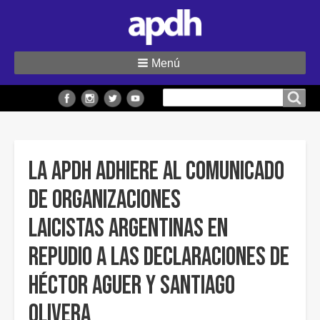
Menú
Buscar
Buscar en el sitio
en
el
sitio
La APDH adhiere al comunicado
de Organizaciones
Laicistas Argentinas en
repudio a las declaraciones de
Héctor Aguer y Santiago
Olivera