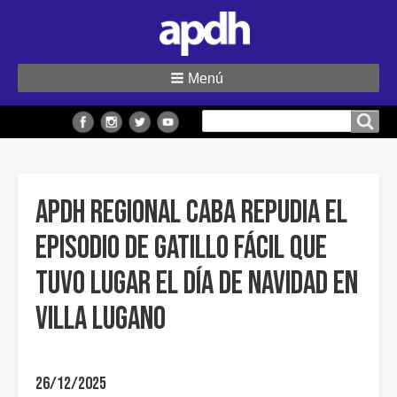
Menú
Buscar
Buscar en el sitio
en
el
sitio
APDH Regional Caba repudia el
episodio de gatillo fácil que
tuvo lugar el Día de Navidad en
Villa Lugano
26/12/2025