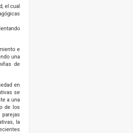
, el cual
agógicas
alentando
miento e
iendo una
niñas de
iedad en
ativas se
nte a una
o de los
 parejas
ivas, la
recientes