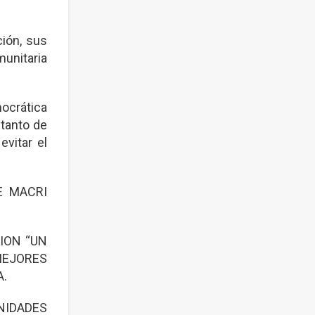
ción, sus
munitaria
ocrática
 tanto de
vitar el
E MACRI
ION “UN
MEJORES
A.
NIDADES