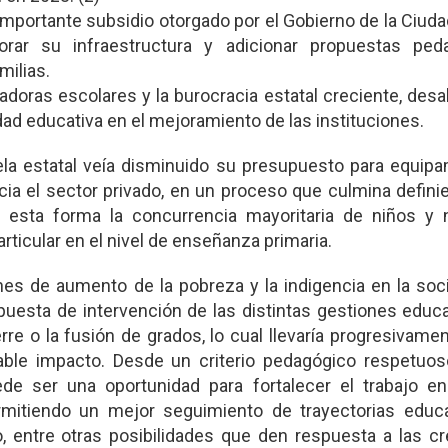
mportante subsidio otorgado por el Gobierno de la Ciudad
rar su infraestructura y adicionar propuestas ped
milias.
adoras escolares y la burocracia estatal creciente, des
dad educativa en el mejoramiento de las instituciones.
la estatal veía disminuido su presupuesto para equipa
cia el sector privado, en un proceso que culmina defin
 esta forma la concurrencia mayoritaria de niños y 
rticular en el nivel de enseñanza primaria.
nes de aumento de la pobreza y la indigencia en la soc
opuesta de intervención de las distintas gestiones educ
rre o la fusión de grados, lo cual llevaría progresivame
able impacto. Desde un criterio pedagógico respetuos
de ser una oportunidad para fortalecer el trabajo en
mitiendo un mejor seguimiento de trayectorias educat
o, entre otras posibilidades que den respuesta a las c