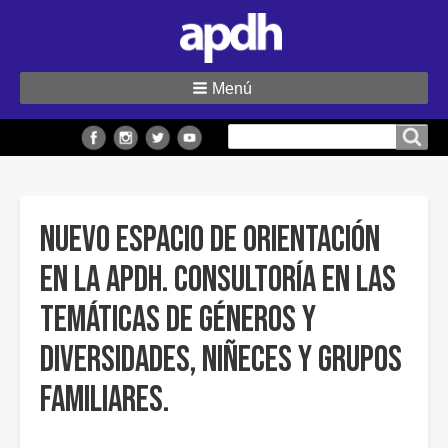
Menú
Buscar
Buscar en el sitio
en
el
sitio
Nuevo espacio de orientación
en la APDH. Consultoría en las
temáticas de géneros y
diversidades, niñeces y grupos
familiares.