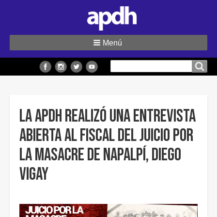
Menú
Buscar
Buscar en el sitio
en
el
sitio
La APDH realizó una entrevista
abierta al fiscal del juicio por
la masacre de Napalpí, Diego
Vigay