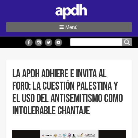
Menú
Buscar
Buscar en el sitio
en
el
sitio
La APDH adhiere e invita al
Foro: La cuestión Palestina y
el uso del antisemitismo como
intolerable chantaje