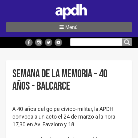
Menú
Buscar
Buscar en el sitio
en
el
sitio
Semana de la Memoria - 40
Años - Balcarce
A 40 años del golpe cívico-militar, la APDH
convoca a un acto el 24 de marzo a la hora
17,30 en Av. Favaloro y 18.